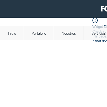
Widget Di
Check you
Inicio
Portafolio
Nosotros
Servicios
this page
If that do