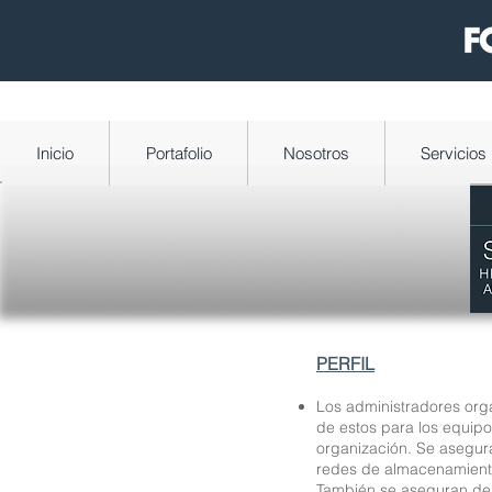
Inicio
Portafolio
Nosotros
Servicios
PERFIL
Los administradores orga
de estos para los equipo
organización. Se asegura
redes de almacenamient
También se aseguran de 