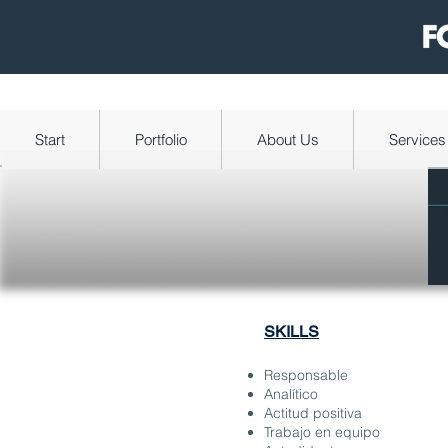
Start
Portfolio
About Us
Services
SKILLS
Responsable
Analítico
Actitud positiva
Trabajo en equipo