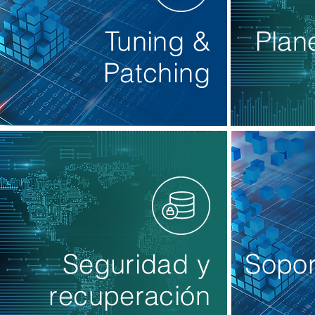
Tuning &
Plan
Patching
Seguridad y
Sopor
recuperación