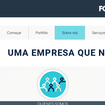
Começar
Portfólio
Sobre nós
Serviço
UMA EMPRESA QUE N
QUIENES SOMOS