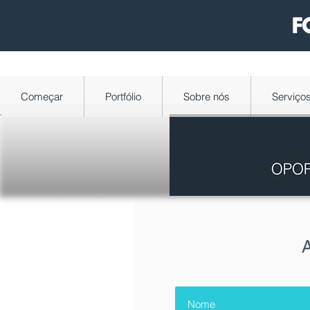
Começar
Portfólio
Sobre nós
Serviço