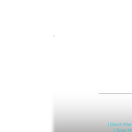
| David Alf
| Torre K