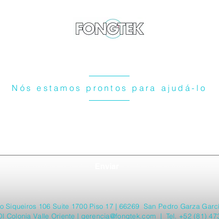
Nós estamos prontos para ajudá-lo
Enviar
aro Siqueiros 106 Suite 1700 Piso 17 | 66269 San Pedro Garza Garcí
OI Colonia Valle Oriente |
gerencia@fongtek.com
| Tel. +52 (81) 47