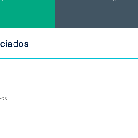
nciados
vos