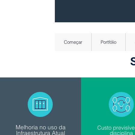
Começar
Portfólio
Melhoria no uso da
Custo previsíve
Infraestrutura Atual
disciplina