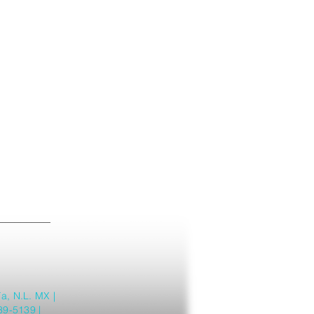
a, N.L. MX |
39-5139 |