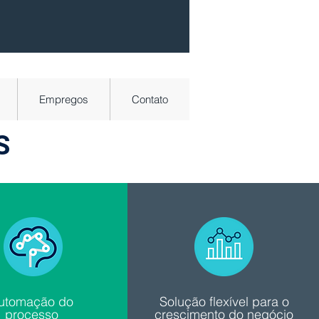
Empregos
Contato
S
utomação do
Solução flexível para o
processo
crescimento do negócio